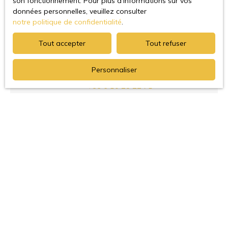
son fonctionnement. Pour plus d'informations sur vos
données personnelles, veuillez consulter
notre politique de confidentialité
.
Minke BENJAMINS
Tout accepter
Tout refuser
Agent Commercial
Personnaliser
Verrières-le-Buisson et alentours
+33 6 10 28 22 71
Envoyer un e-mail