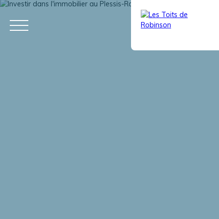
ACCUEIL
ACHETER
LOUER
VENDRE
VIAGER
ÉQUIPE
Estimation