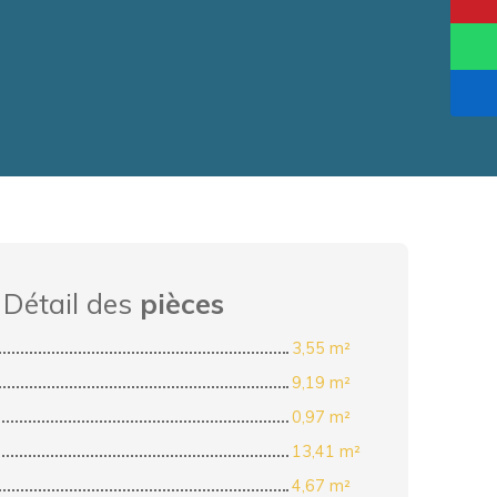
Détail des
pièces
3,55 m²
9,19 m²
0,97 m²
13,41 m²
4,67 m²