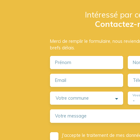
Intéressé par c
Contactez-
Merci de remplir le formulaire, nous revien
brefs délais.
Prénom
No
Email
Tél
Vous
Votre commune
-
Votre message
J'accepte le traitement de mes donné