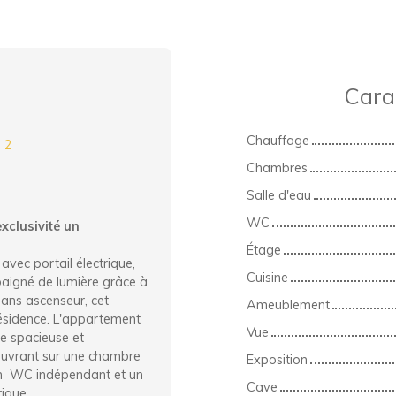
Cara
Chauffage
:
2
Chambres
Salle d'eau
WC
xclusivité un
Étage
avec portail électrique,
Cuisine
aigné de lumière grâce à
sans ascenseur, cet
Ameublement
résidence. L'appartement
Vue
e spacieuse et
ouvrant sur une chambre
Exposition
 un WC indépendant et un
Cave
rique.