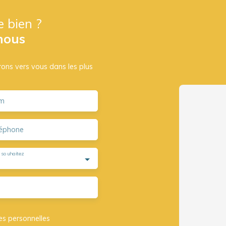
e bien ?
nous
drons vers vous dans les plus
m
éphone
 souhaitez
es personnelles