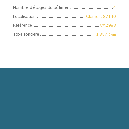
Nombre d'étages du bâtiment
4
Localisation
Clamart 92140
Référence
VA2993
Taxe foncière
1 357
€ /an