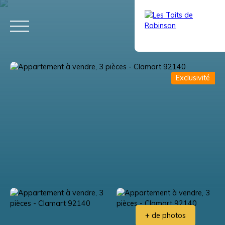
Exclusivité
ACCUEIL
ACHETER
LOUER
VENDRE
VIAGER
ÉQUIPE
Estimation
+ de photos