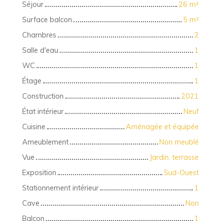
Séjour
26
m²
Surface balcon
5
m²
Chambres
2
Salle d'eau
1
WC
1
Étage
1
Construction
2021
État intérieur
Neuf
Cuisine
Aménagée et équipée
Ameublement
Non meublé
Vue
Jardin, terrasse
Exposition
Sud-Ouest
Stationnement intérieur
1
Cave
Non
Balcon
1