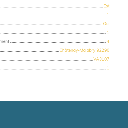
Est
1
Oui
1
iment
4
Châtenay-Malabry 92290
VA3107
1