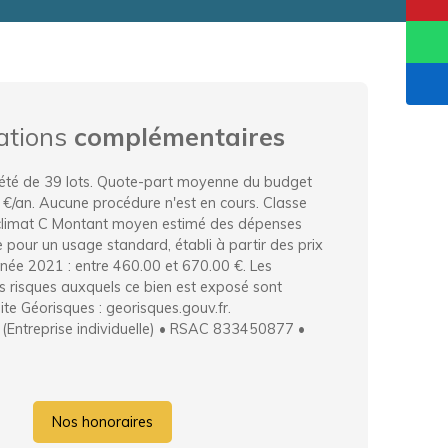
ations
complémentaires
été de 39 lots. Quote-part moyenne du budget
 €/an. Aucune procédure n'est en cours. Classe
 climat C Montant moyen estimé des dépenses
e pour un usage standard, établi à partir des prix
année 2021 : entre 460.00 et 670.00 €. Les
es risques auxquels ce bien est exposé sont
site Géorisques : georisques.gouv.fr.
(Entreprise individuelle) • RSAC 833450877 •
Nos honoraires