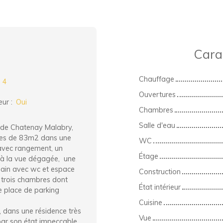
Cara
Chauffage
:
4
Ouvertures
eur
:
Oui
Chambres
Salle d'eau
 de Chatenay Malabry,
èces de 83m2 dans une
WC
 avec rangement, un
Étage
 à la vue dégagée, une
bain avec wc et espace
Construction
 trois chambres dont
État intérieur
e place de parking
Cuisine
n, dans une résidence très
Vue
par son état impeccable