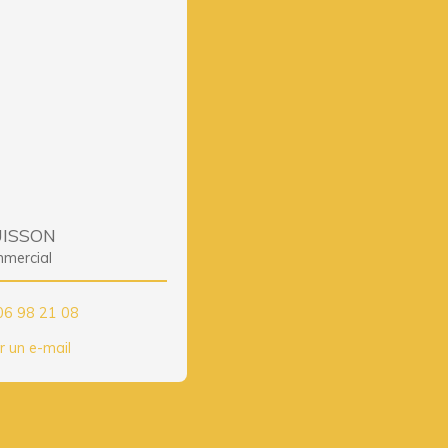
UISSON
mercial
06 98 21 08
r un e-mail