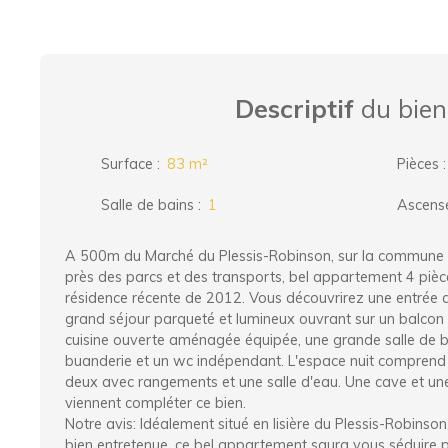
Descriptif
du bien
Surface
:
83
m²
Pièces
Salle de bains
:
1
Ascens
A 500m du Marché du Plessis-Robinson, sur la commune
près des parcs et des transports, bel appartement 4 pi
résidence récente de 2012. Vous découvrirez une entrée
grand séjour parqueté et lumineux ouvrant sur un balcon
cuisine ouverte aménagée équipée, une grande salle de 
buanderie et un wc indépendant. L'espace nuit comprend
deux avec rangements et une salle d'eau. Une cave et un
viennent compléter ce bien.
Notre avis: Idéalement situé en lisière du Plessis-Robinso
bien entretenue, ce bel appartement saura vous séduire 