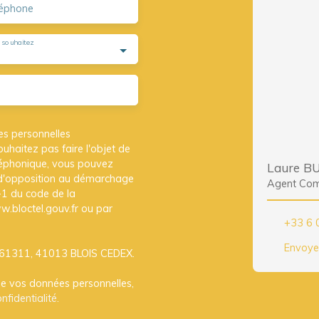
éphone
 souhaitez
es personnelles
haitez pas faire l'objet de
léphonique, vous pouvez
Laure B
te d'opposition au démarchage
Agent Com
3-1 du code de la
w.bloctel.gouv.fr ou par
+33 6 
Envoye
CS 61311, 41013 BLOIS CEDEX.
 de vos données personnelles,
nfidentialité
.