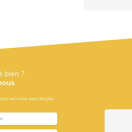
e bien ?
nous
drons vers vous dans les plus
m