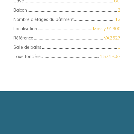
Cave
Oui
Balcon
2
Nombre d'étages du bâtiment
13
Localisation
Massy 91300
Référence
VA2627
Salle de bains
1
Taxe foncière
1 574
€ /an