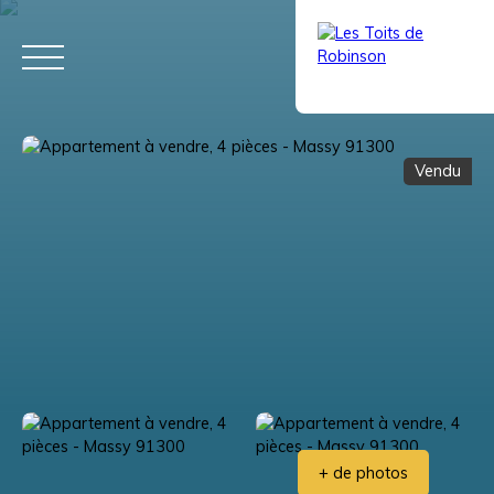
Vendu
ACCUEIL
ACHETER
LOUER
VENDRE
VIAGER
ÉQUIPE
Estimation
+ de photos