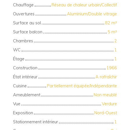
Chauffage
Réseau de chaleur urbain/Collectif
Ouvertures
Aluminium/Double vitrage
Surface au sol
82
m²
Surface balcon
5
m²
Chambres
2
WC
1
Étage
1
Construction
1966
État intérieur
A rafraîchir
Cuisine
Partiellement équipée/Indépendante
Ameublement
Non meublé
Vue
Verdure
Exposition
Nord-Ouest
Stationnement intérieur
1