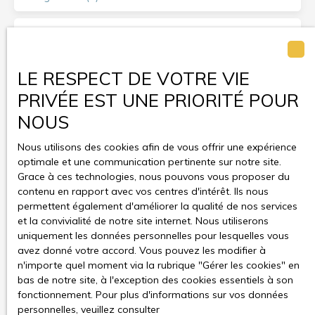
Surface min (m²)
Pièces min
LE RESPECT DE VOTRE VIE
PRIVÉE EST UNE PRIORITÉ POUR
J'accepte le traitement de mes données personnelles
NOUS
conformément au RGPD. Si vous ne souhaitez pas faire
l'objet de prospection commerciale par voie
Nous utilisons des cookies afin de vous offrir une expérience
téléphonique, vous pouvez vous inscrire gratuitement
optimale et une communication pertinente sur notre site.
sur la liste d'opposition au démarchage téléphonique,
Grace à ces technologies, nous pouvons vous proposer du
prévu par l'article L223-1 du code de la consommation,
contenu en rapport avec vos centres d'intérêt. Ils nous
sur le site Internet www.bloctel.gouv.fr ou par courrier
permettent également d'améliorer la qualité de nos services
adressé à :
et la convivialité de notre site internet. Nous utiliserons
uniquement les données personnelles pour lesquelles vous
Société Worldline, Service Bloctel, CS 61311, 41013
avez donné votre accord. Vous pouvez les modifier à
BLOIS CEDEX.
n'importe quel moment via la rubrique ″Gérer les cookies″ en
bas de notre site, à l'exception des cookies essentiels à son
Pour en savoir plus sur le traitement de vos données
fonctionnement. Pour plus d'informations sur vos données
personnelles, veuillez consulter notre
politique de
personnelles, veuillez consulter
confidentialité
.