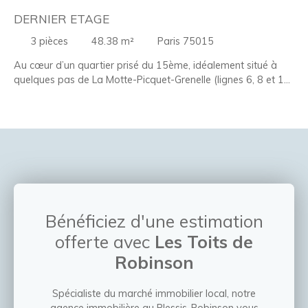
DERNIER ETAGE
3
pièces
48.38
m²
Paris 75015
Au cœur d’un quartier prisé du 15ème, idéalement situé à
quelques pas de La Motte-Picquet-Grenelle (lignes 6, 8 et 10)
et de la rue du Commerce, venez découvrir cet appartement
de 49 m², au 7 ème et dernier étage d’un immeuble 1906
offrant une vue sur la tour Eiffel. Rénové avec soin en 2012,
il marie charme de l’ancien (parquet, moulures, cheminée... )
et agencement optimisé : double séjour, cuisine aménagée et
équipée, chambre avec dressing, bureau, salle d’eau, WC
séparés ainsi qu'une cave en sous-sol. Un cocon parisien
idéal pour les amateurs d’élégance.
Bénéficiez d'une estimation
offerte avec
Les Toits de
Robinson
Spécialiste du marché immobilier local, notre
agence immobilière au Plessis-Robinson vous