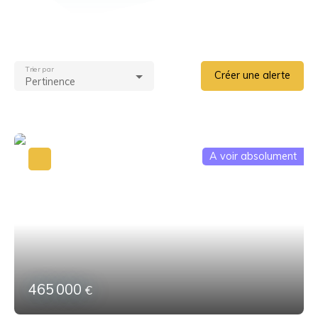
Trier par
Créer une alerte
Pertinence
A voir absolument
465 000
€