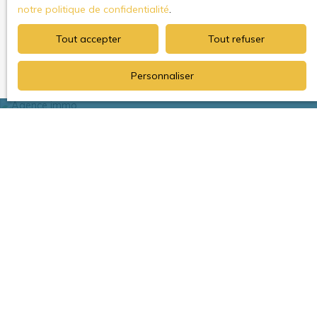
notre politique de confidentialité
.
Tout accepter
Tout refuser
Recevoir des annonces
Personnaliser
Je recherche un bien
Vente appartement Le Plessis-Robinson (92350)
Vente appartement Châtenay-Malabry (92290)
Vente maison Le Plessis-Robinson (92350)
Location appartement Le Plessis-Robinson (92350)
Vente appartement Clamart (92140)
Vente appartement Châtillon (92320)