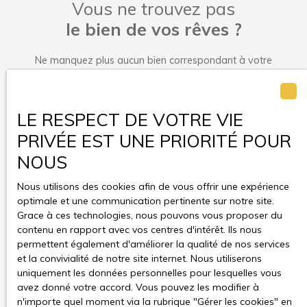
Vous ne trouvez pas
le bien de vos rêves ?
Ne manquez plus aucun bien correspondant à votre
recherche en vous inscrivant à notre alerte mail !
Prénom
LE RESPECT DE VOTRE VIE
PRIVÉE EST UNE PRIORITÉ POUR
Nom
NOUS
Email
Nous utilisons des cookies afin de vous offrir une expérience
optimale et une communication pertinente sur notre site.
Type d'offre
Grace à ces technologies, nous pouvons vous proposer du
Vente
contenu en rapport avec vos centres d'intérêt. Ils nous
Type de bien
permettent également d'améliorer la qualité de nos services
Appartement
et la convivialité de notre site internet. Nous utiliserons
uniquement les données personnelles pour lesquelles vous
Localisation
Verrières-le-Buisson (91370)
avez donné votre accord. Vous pouvez les modifier à
n'importe quel moment via la rubrique ″Gérer les cookies″ en