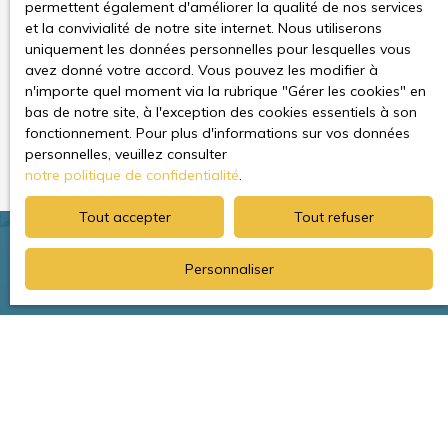
permettent également d'améliorer la qualité de nos services
Pour en savoir plus sur le traitement de vos données
et la convivialité de notre site internet. Nous utiliserons
personnelles, veuillez consulter notre
politique de
uniquement les données personnelles pour lesquelles vous
confidentialité
.
avez donné votre accord. Vous pouvez les modifier à
n'importe quel moment via la rubrique ″Gérer les cookies″ en
bas de notre site, à l'exception des cookies essentiels à son
Recevoir des annonces
fonctionnement. Pour plus d'informations sur vos données
personnelles, veuillez consulter
notre politique de confidentialité
.
Tout accepter
Tout refuser
Personnaliser
Je recherche un bien
Vente appartement Le Plessis-Robinson (92350)
Vente appartement Châtenay-Malabry (92290)
Vente maison Le Plessis-Robinson (92350)
Location appartement Le Plessis-Robinson (92350)
Vente appartement Clamart (92140)