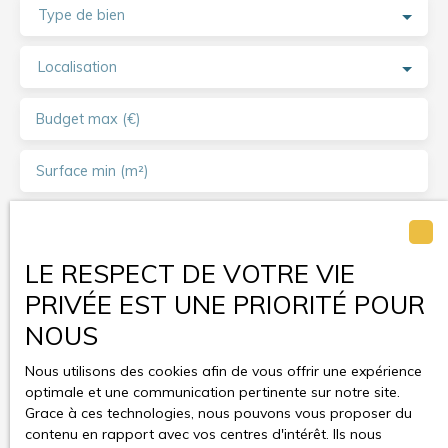
Type de bien
Localisation
Budget max (€)
Surface min (m²)
J'accepte le traitement de mes données personnelles
conformément au RGPD. Si vous ne souhaitez pas faire
l'objet de prospection commerciale par voie
LE RESPECT DE VOTRE VIE
téléphonique, vous pouvez vous inscrire gratuitement
PRIVÉE EST UNE PRIORITÉ POUR
sur la liste d'opposition au démarchage téléphonique,
prévu par l'article L223-1 du code de la consommation,
NOUS
sur le site Internet www.bloctel.gouv.fr ou par courrier
adressé à :
Nous utilisons des cookies afin de vous offrir une expérience
optimale et une communication pertinente sur notre site.
Société Worldline, Service Bloctel, CS 61311, 41013
Grace à ces technologies, nous pouvons vous proposer du
BLOIS CEDEX.
contenu en rapport avec vos centres d'intérêt. Ils nous