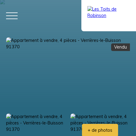
Vendu
ACCUEIL
ACHETER
LOUER
VENDRE
VIAGER
ÉQUIPE
Estimation
+ de photos