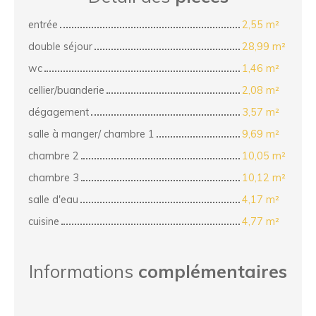
entrée
2,55 m²
double séjour
28,99 m²
wc
1,46 m²
cellier/buanderie
2,08 m²
dégagement
3,57 m²
salle à manger/ chambre 1
9,69 m²
chambre 2
10,05 m²
chambre 3
10,12 m²
salle d'eau
4,17 m²
cuisine
4,77 m²
Informations
complémentaires