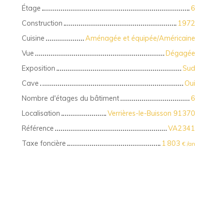
Étage
6
Construction
1972
Cuisine
Aménagée et équipée/Américaine
Vue
Dégagée
Exposition
Sud
Cave
Oui
Nombre d'étages du bâtiment
6
Localisation
Verrières-le-Buisson 91370
Référence
VA2341
Taxe foncière
1 803
€ /an