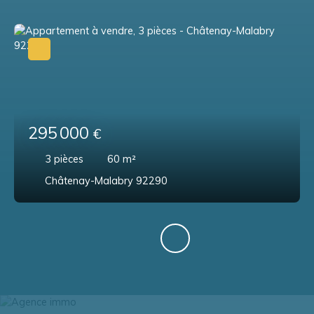
295 000
€
3
pièces
60
m²
Châtenay-Malabry 92290