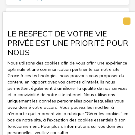
Surface min (m²)
Pièces min
LE RESPECT DE VOTRE VIE
PRIVÉE EST UNE PRIORITÉ POUR
J'accepte le traitement de mes données personnelles
NOUS
conformément au RGPD. Si vous ne souhaitez pas faire
l'objet de prospection commerciale par voie
Nous utilisons des cookies afin de vous offrir une expérience
téléphonique, vous pouvez vous inscrire gratuitement
optimale et une communication pertinente sur notre site.
sur la liste d'opposition au démarchage téléphonique,
Grace à ces technologies, nous pouvons vous proposer du
prévu par l'article L223-1 du code de la consommation,
contenu en rapport avec vos centres d'intérêt. Ils nous
sur le site Internet www.bloctel.gouv.fr ou par courrier
permettent également d'améliorer la qualité de nos services
adressé à :
et la convivialité de notre site internet. Nous utiliserons
uniquement les données personnelles pour lesquelles vous
Société Worldline, Service Bloctel, CS 61311, 41013
avez donné votre accord. Vous pouvez les modifier à
BLOIS CEDEX.
n'importe quel moment via la rubrique ″Gérer les cookies″ en
bas de notre site, à l'exception des cookies essentiels à son
Pour en savoir plus sur le traitement de vos données
fonctionnement. Pour plus d'informations sur vos données
personnelles, veuillez consulter notre
politique de
personnelles, veuillez consulter
confidentialité
.