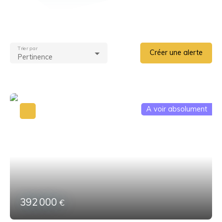
Trier par
Créer une alerte
Pertinence
A voir absolument
392 000
€