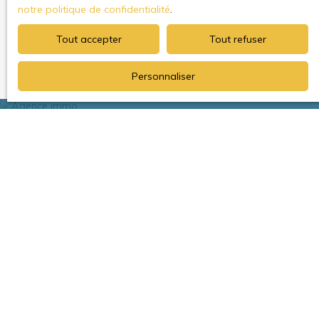
notre politique de confidentialité
.
Tout accepter
Tout refuser
Recevoir des annonces
Personnaliser
Je recherche un bien
Vente appartement Le Plessis-Robinson (92350)
Vente appartement Châtenay-Malabry (92290)
Vente maison Le Plessis-Robinson (92350)
Vente appartement Clamart (92140)
Vente appartement Châtillon (92320)
Location appartement Le Plessis-Robinson (92350)